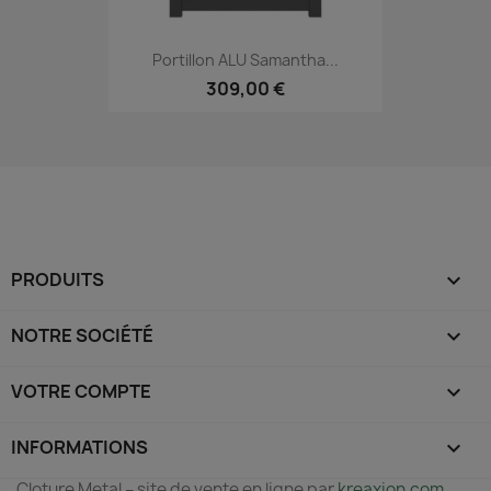
Portillon ALU Samantha...
309,00 €
PRODUITS

NOTRE SOCIÉTÉ

VOTRE COMPTE

INFORMATIONS
keyboard_arrow_down
Cloture Metal – site de vente en ligne par
kreaxion.com