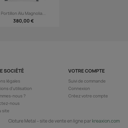
Aperçu rapide

Portillon Alu Magnolia...
380,00 €
E SOCIÉTÉ
VOTRE COMPTE
ns légales
Suivi de commande
ions d'utilisation
Connexion
ommes-nous ?
Créez votre compte
ctez-nous
u site
Cloture Metal – site de vente en ligne par
kreaxion.com