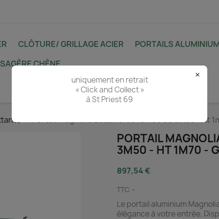
ER
CLÔTURE/ GRILLAGE ACIER
PORTAILS ALUMINIU
YSAGÈRE CHÈNE
×
uniquement en retrait
« Click and Collect »
à St Priest 69
ttants
Portail Magnolia Battant Alu l 3m00 ou 3m50 - Ht 1
PORTAIL MAGNOLI
3M50 - HT 1M70 - 
897,54 €
TTC
Le portail aluminium Magnoli
élégance à votre entrée. Disp