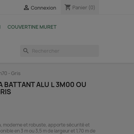
shopping_cart

Panier
(0)
Connexion
M
COUVERTINE MURET
search
m70 - Gris
A BATTANT ALU L 3M00 OU
GRIS
a, moderne et robuste, apporte sécurité et
onible en 3 m ou 3,5 m de largeur et 1,70 m de