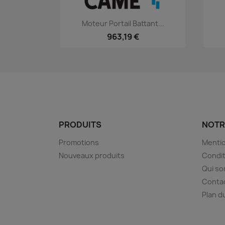
Aperçu rapide

Moteur Portail Battant...
963,19 €
PRODUITS
NOTR
Promotions
Mentio
Nouveaux produits
Condit
Qui s
Conta
Plan d