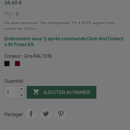
26,40 €
TTC
1j
Vis auto-perceuse Tête hexagonale TH 4.8X28 support bois
sachet de 100vis
Enlèvement sous 1j après commande Click And Collect
a St Priest 69.
Couleur : Gris RAL 7016
Rouge
Gris
Brun
RAL
RAL
7016
Quantité
8004

AJOUTER AU PANIER
Partager