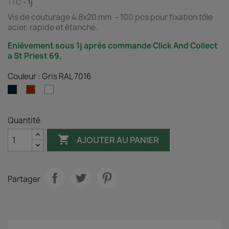
TTC
1j
Vis de couturage 4.8x20 mm – 100 pcs pour fixation tôle
acier, rapide et étanche.
Enlèvement sous 1j après commande Click And Collect
a St Priest 69.
Couleur : Gris RAL 7016
Rouge
Blanc
Gris
Brique
RAL
RAL
RAL
9010
7016
Quantité
8012

AJOUTER AU PANIER
Partager