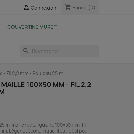
shopping_cart

Panier
(0)
Connexion
M
COUVERTINE MURET
search
 - Fil 2,2 mm - Rouleau 25 m
MAILLE 100X50 MM - FIL 2,2
 M
25 m, maille rectangulaire 100x50 mm, fil
 mm. Léger et économique, il est idéal pour