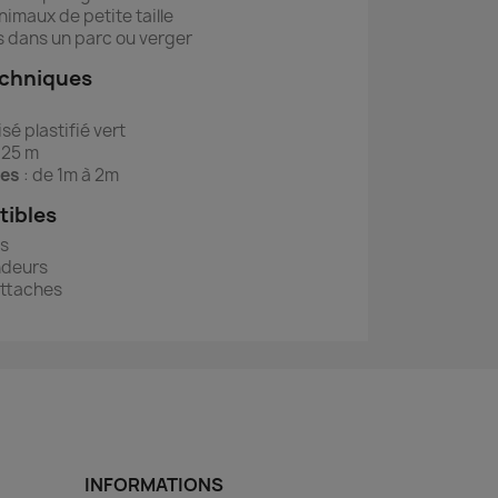
nimaux de petite taille
 dans un parc ou verger
echniques
sé plastifié vert
 25 m
les
: de 1m à 2m
tibles
ds
endeurs
attaches
INFORMATIONS