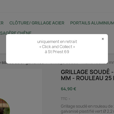
ER
CLÔTURE/ GRILLAGE ACIER
PORTAILS ALUMINIU
YSAGÈRE CHÈNE
×
uniquement en retrait
« Click and Collect »
à St Priest 69
e soudé acier galvanisé
Grillage Soudé - Maille 100x50 mm
GRILLAGE SOUDÉ - 
MM - ROULEAU 25
64,90 €
TTC
Grillage soudé en rouleau de 
galvanisé plastifié vert Ø 2,2