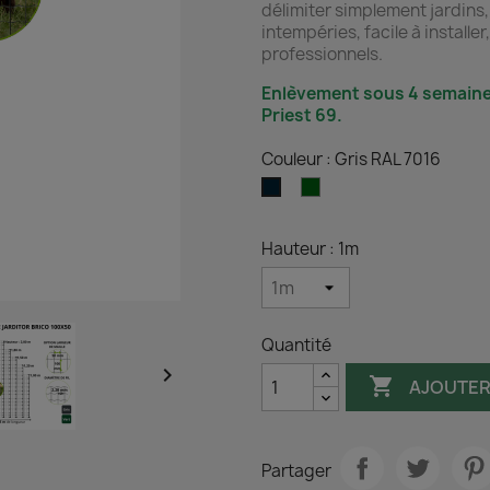
délimiter simplement jardins,
intempéries, facile à installe
professionnels.
Enlèvement sous 4 semaine
Priest 69.
Couleur : Gris RAL 7016
Vert
Gris
RAL
RAL
6005
7016
Hauteur : 1m
Quantité


AJOUTER
Partager