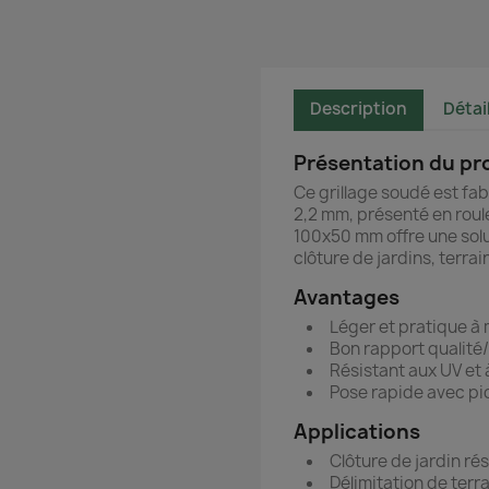
Description
Détai
Présentation du pr
Ce grillage soudé est fabr
2,2 mm, présenté en roul
100x50 mm offre une solu
clôture de jardins, terrai
Avantages
Léger et pratique à
Bon rapport qualité/
Résistant aux UV et 
Pose rapide avec piq
Applications
Clôture de jardin rés
Délimitation de terr