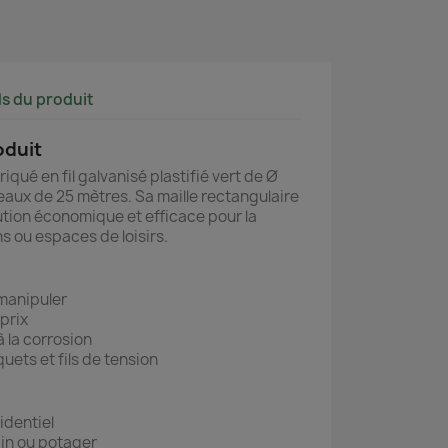
ls du produit
oduit
iqué en fil galvanisé plastifié vert de Ø
eaux de 25 mètres. Sa maille rectangulaire
tion économique et efficace pour la
ns ou espaces de loisirs.
 manipuler
prix
à la corrosion
uets et fils de tension
identiel
ain ou potager