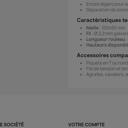
Enclos légers pour a
Séparation de zones
Caractéristiques t
Maille
: 100x50 mm
Fil
: Ø 2,2 mm galvani
Longueur rouleau
:
Hauteurs disponib
Accessoires compa
Piquets en T ou ron
Fils de tension et t
Agrafes, cavaliers, 
E SOCIÉTÉ
VOTRE COMPTE