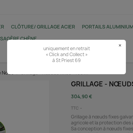
ER
CLÔTURE/ GRILLAGE ACIER
PORTAILS ALUMINIU
YSAGÈRE CHÈNE
×
uniquement en retrait
« Click and Collect »
à St Priest 69
e Noué
Grillage - Nœuds fixes - 100 m
GRILLAGE - NŒUDS
304,90 €
TTC
Grillage à nœuds fixes galvan
agricole et la protection des
Sa conception à nœuds fixes