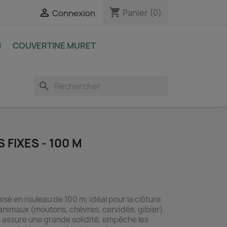
shopping_cart

Panier
(0)
Connexion
M
COUVERTINE MURET
search
 FIXES - 100 M
isé en rouleau de 100 m, idéal pour la clôture
 animaux (moutons, chèvres, cervidés, gibier).
 assure une grande solidité, empêche les