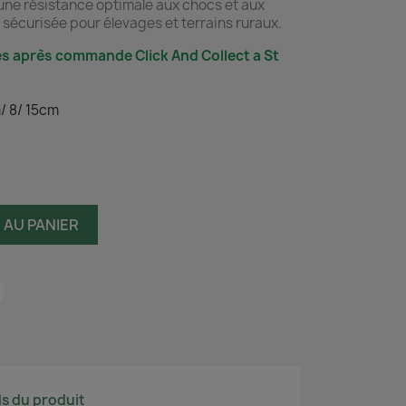
t une résistance optimale aux chocs et aux
t sécurisée pour élevages et terrains ruraux.
s après commande Click And Collect a St
m/ 8/ 15cm
 AU PANIER
ls du produit