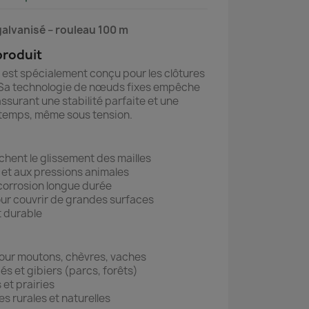
galvanisé – rouleau 100 m
produit
s est spécialement conçu pour les clôtures
. Sa technologie de nœuds fixes empêche
assurant une stabilité parfaite et une
 temps, même sous tension.
hent le glissement des mailles
 et aux pressions animales
icorrosion longue durée
ur couvrir de grandes surfaces
t durable
pour moutons, chèvres, vaches
és et gibiers (parcs, forêts)
et prairies
s rurales et naturelles