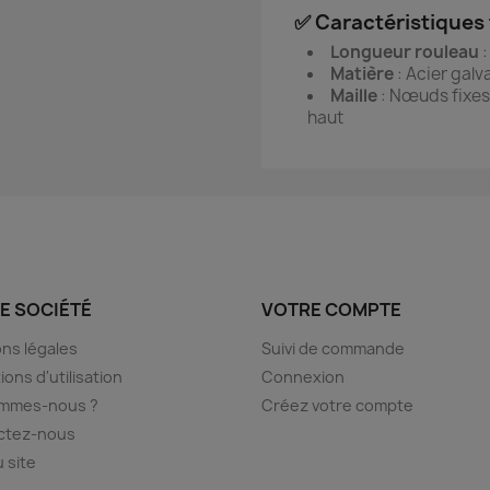
✅ Caractéristiques
Longueur rouleau
:
Matière
: Acier galv
Maille
: Nœuds fixes,
haut
E SOCIÉTÉ
VOTRE COMPTE
ns légales
Suivi de commande
ions d'utilisation
Connexion
ommes-nous ?
Créez votre compte
ctez-nous
u site